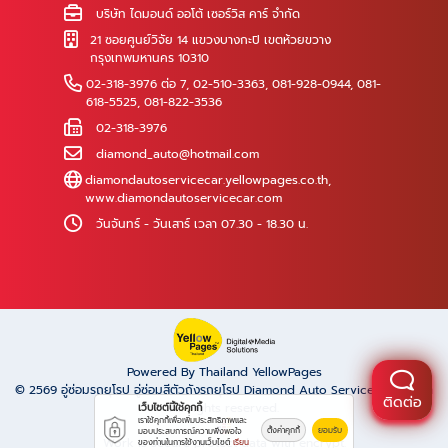
บริษัท ไดมอนด์ ออโต้ เซอร์วิส คาร์ จำกัด
21 ซอยศูนย์วิจัย 14 แขวงบางกะปิ เขตห้วยขวาง
กรุงเทพมหานคร 10310
02-318-3976 ต่อ 7
,
02-510-3363
,
081-928-0944
,
081-
618-5525
,
081-822-3536
02-318-3976
diamond_auto@hotmail.com
diamondautoservicecar.yellowpages.co.th
,
www.diamondautoservicecar.com
วันจันทร์ - วันเสาร์ เวลา 07.30 - 18.30 น.
Powered By Thailand YellowPages
© 2569
อู่ซ่อมรถยุโรป อู่ซ่อมสีตัวถังรถยุโรป Diamond Auto Service พระรามเก้า
ติดต่อ
All rights reserved.
เว็บไซต์นี้ใช้คุกกี้
เราใช้คุกกี้เพื่อเพิ่มประสิทธิภาพและ
ตั้งค่าคุกกี้
ยอมรับ
มอบประสบการณ์ความพึงพอใจ
Work is secure protect data with encrypt.
ของท่านในการใช้งานเว็บไซต์
เรียน