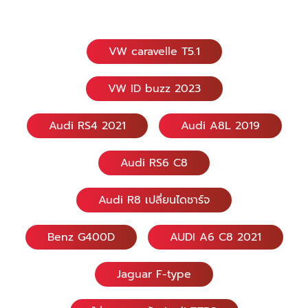
VW caravelle T5.1
VW ID buzz 2023
Audi RS4 2021
Audi A8L 2019
Audi RS6 C8
Audi R8 เปลี่ยนไดชาร์จ
Benz G400D
AUDI A6 C8 2021
Jaguar F-type