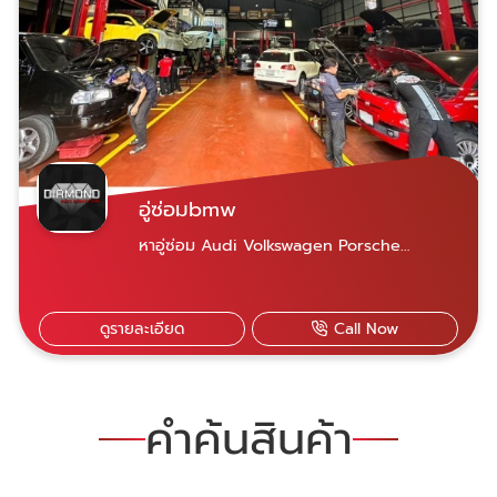
อู่ซ่อมbmw
หาอู่ซ่อม Audi Volkswagen Porsche
SKODA SEATซ่อมอู่นอกแต่ได้คุณภาพมาตรฐาน
เทียบศูนย์บริการ ในราคาที่ถูกกว่า
ดูรายละเอียด
Call Now
คำค้นสินค้า