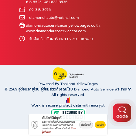
618-5525
,
081-822-3536
02-318-3976
diamond_auto@hotmail.com
diamondautoservicecar.yellowpages.co.th
,
www.diamondautoservicecar.com
วันจันทร์ - วันเสาร์ เวลา 07.30 - 18.30 น.
Powered By Thailand YellowPages
© 2569
อู่ซ่อมรถยุโรป อู่ซ่อมสีตัวถังรถยุโรป Diamond Auto Service พระรามเก้า
All rights reserved.
Work is secure protect data with encrypt.
ติดต่อ
เว็บไซต์นี้ใช้คุกกี้
เราใช้คุกกี้เพื่อเพิ่มประสิทธิภาพและ
ตั้งค่าคุกกี้
ยอมรับ
มอบประสบการณ์ความพึงพอใจ
ของท่านในการใช้งานเว็บไซต์
เรียน
รู้เพิ่มเติม