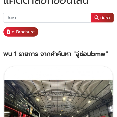
แคตตาล็อกออนไลน์
ค้นหา
e-Brochure
พบ
1
รายการ จากคำค้นหา
"อู่ซ่อมbmw"