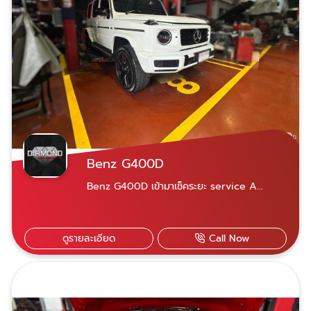
Benz G400D
Benz G400D เข้ามาเช็คระยะ service A
เปลี่ยนถ่ายน้ำมันเครื่อง และตรวจเช็คสภาพทั่วไป
ทั้งหมด รับประกันงานซ่อม เปลี่ยนชิ้นส่วน
อะไหล่แท้ตรงรุ่น อุปกรณ์และเครื่องมือซ่อมที่ได้
ดูรายละเอียด
Call Now
มาตรฐาน เข้ารับบริการได้สองสาขา ใกล้ที่ไหนไปที่
นั่น เปิดบริการจันทร์-เสาร์ 07.30-18.30 น. สาขา
พระราม 9 เลขที่ 21 ซอยศูนย์วิจัย 14 แขวง
บางกะปิ เขตห้วยขวาง กรุงเทพฯ 10310
Diamond Auto Service Car สาขาพระราม 9