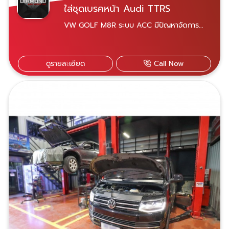
ใส่ชุดเบรคหน้า Audi TTRS
VW GOLF M8R ระบบ ACC มีปัญหาจัดการ
เปลี่ยนอะไหล่ module และ Program
ระบบACC ใหม่ เข้ารับบริการได้สองสาขา ใกล้
ที่ไหนไปที่นั่น เปิดบริการจันทร์-เสาร์ 07.30-18.30
ดูรายละเอียด
Call Now
น. สาขาพระราม 9 เลขที่ 21 ซอยศูนย์วิจัย 14
แขวงบางกะปิ เขตห้วยขวาง กรุงเทพฯ 10310
Diamond Auto Service Car สาขาพระราม 9
สาขานวมินทร์ เลขที่ 69/585 หมู่ 10 ซอยนวมิ
นทร์ 153 แขวงคลองกุ่ม เขตบึงกุ่ม กรุงเทพฯ
10230 ​Diamond Auto Service Car สาขา
นวมินทร์ 081-928-0944 คุณชัชชัย 081-
618-5525 คุณอมฤทธิ์ ​​​081-822-3536 คุณพร
ทวี สามารถแอดไลน์ผ่านเบอร์โทรทั้ง 3 ได้เลย