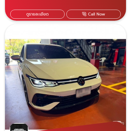
overhaul ใหม่ เข้ารับบริการได้สองสาขา ใกล้
ที่ไหนไปที่นั่น เปิดบริการจันทร์-เสาร์ 07.30-18.30
ดูรายละเอียด
Call Now
น. สาขาพระราม 9 เลขที่ 21 ซอยศูนย์วิจัย 14
แขวงบางกะปิ เขตห้วยขวาง กรุงเทพฯ 10310
Diamond Auto Service Car สาขาพระราม 9
สาขานวมินทร์ เลขที่ 69/585 หมู่ 10 ซอยนวมิ
นทร์ 153 แขวงคลองกุ่ม เขตบึงกุ่ม กรุงเทพฯ
10230 Diamond Auto Service Car สาขา
นวมินทร์ 081-928-0944 คุณชัชชัย 081-
618-5525 คุณอมฤทธิ์ ​081-822-3536 คุณพร
ทวี สามารถแอดไลน์ผ่านเบอร์โทรทั้ง 3 ได้เลย