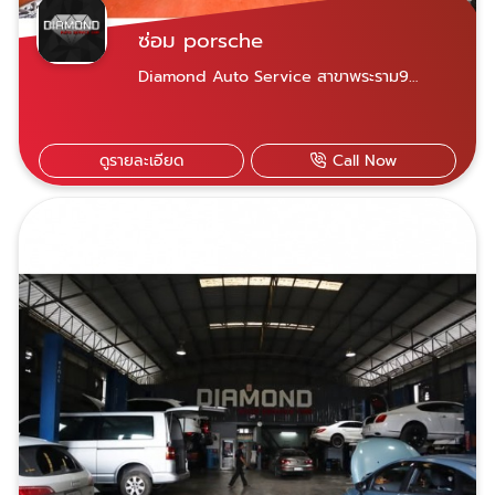
ซ่อม porsche
Diamond Auto Service สาขาพระราม9
ขอบคุณลูกค้าทุกท่านที่เข้ามาใช้บริการกับเราครับ
รถมีปัญหาสามารถติดต่อสอบถามเข้ามาได้เลย
ครับDiamond auto service ศูนย์บริการซ่อม
ดูรายละเอียด
Call Now
บำรุง-ซ่อมสีรถยุโรปมาตรฐาน ด้วยประสบการณ์
กว่า 20 ปี มีอุปกรณ์ซ่อมครบวงจร เครื่องมือ
ซ่อมที่ได้มาตรฐาน มีเครื่องคอมพิวเตอร์ตรวจเช็ค
เฉพาะรุ่น บริการอะไหล่แท้-OEM และรับประกัน
การซ่อม 1ปี ไม่จำกัดระยะทาง