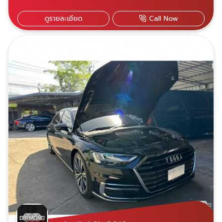
ด้วยประสบการณ์กว่า 20 ปี มีอุปกรณ์ซ่อมครบ
วงจร เครื่องมือซ่อมที่ได้มาตรฐาน มีเครื่อง
ดูรายละเอียด
Call Now
คอมพิวเตอร์ตรวจเช็คเฉพาะรุ่น บริการอะไหล่แท้-
OEM และรับประกันการซ่อม 1ปี ไม่จำกัดระยะทาง
เข้ารับบริการได้สองสาขา ใกล้ที่ไหนไปที่นั่น เปิด
บริการจันทร์-เสาร์ 07.30-18.30 น. สาขาพระราม
9 เลขที่ 21 ซอยศูนย์วิจัย 14 แขวงบางกะปิ เขต
ห้วยขวาง กรุงเทพฯ 10310 Diamond Auto
Service Car สาขาพระราม 9 สาขานวมินทร์ เลข
ที่ 69/585 หมู่ 10 ซอยนวมินทร์ 153 แขวง
คลองกุ่ม เขตบึงกุ่ม กรุงเทพฯ 10230 ​
Diamond Auto Service Car สาขานวมินทร์
081-928-0944 คุณชัชชัย ​081-618-
5525 คุณอมฤทธิ์ ​081-822-3536 คุณพรทวี
สามารถแอดไลน์ผ่านเบอร์โทรทั้ง 3 ได้เลย