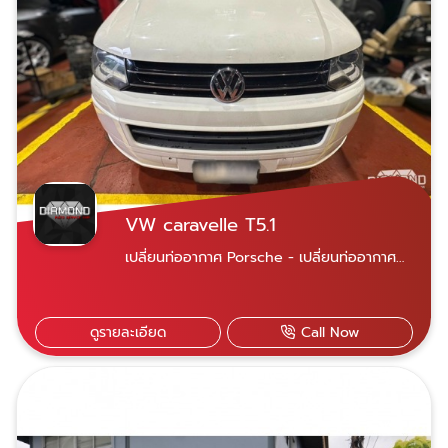
VW caravelle T5.1
เปลี่ยนท่ออากาศ Porsche - เปลี่ยนท่ออากาศ
Porsche VW caravelle T5.1 ระบบเกียร์มีปัญหา
เราได้ทำการตรวจสอบsoftwareมีปัญหา จึง
ทำการเปลี่ยน Mechatronic (สมองเกียร์) ใหม่-
ดูรายละเอียด
Call Now
แท้และอะไหล่ที่เสื่อมตามสภาพ เข้ารับบริการ
ได้สองสาขา ใกล้ที่ไหนไปที่นั่น เปิดบริการจันทร์ -
เสาร์ 07.30-18.30 น. สาขาพระราม 9 เลขที่ 21
ซอยศูนย์วิจัย 14 แขวงบางกะปิ เขตห้วยขวาง
กรุงเทพฯ 10310 Diamond Auto Service
Car สาขาพระราม 9 สาขานวมินทร์ เลขที่