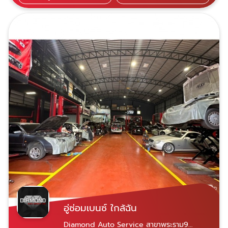
บำรุง-ซ่อมสีรถยุโรปมาตรฐาน ด้วยประสบการณ์
กว่า 20 ปี มีอุปกรณ์ซ่อมครบวงจร เครื่องมือ
ซ่อมที่ได้มาตรฐาน มีเครื่องคอมพิวเตอร์ตรวจเช็ค
เฉพาะรุ่น บริการอะไหล่แท้-OEM และรับประกัน
การซ่อม 1ปี ไม่จำกัดระยะทาง
อู่ซ่อมเบนซ์ ใกล้ฉัน
Diamond Auto Service สาขาพระราม9