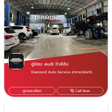
อู่ซ่อม audi ใกล้ฉัน
Diamond Auto Service สาขานวมินทร์
ขอบคุณลูกค้าทุกท่านที่เข้ามาใช้บริการกับเราครับ
รถมีปัญหาสามารถติดต่อสอบถามเข้ามาได้เลย
ครับDiamond auto service ศูนย์บริการซ่อม
ดูรายละเอียด
Call Now
บำรุง-ซ่อมสีรถยุโรปมาตรฐาน ด้วยประสบการณ์
กว่า 20 ปี มีอุปกรณ์ซ่อมครบวงจร เครื่องมือ
ซ่อมที่ได้มาตรฐาน มีเครื่องคอมพิวเตอร์ตรวจเช็ค
เฉพาะรุ่น บริการอะไหล่แท้-OEM และรับประกัน