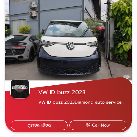
69/585 หมู่ 10 ซอยนวมินทร์ 153 แขวงคลอง
กุ่ม เขตบึงกุ่ม กรุงเทพฯ 10230 Diamond
Auto Service Car สาขานวมินทร์ 081-928-
0944 คุณชัชชัย 081-618-5525 คุณอมฤทธิ์
​​081-822-3536 คุณพรทวี สามารถแอดไลน์ผ่าน
เบอร์โทรทั้ง 3 ได้เลย
VW ID buzz 2023
VW ID buzz 2023Diamond auto service
ศูนย์บริการซ่อมบำรุง-ซ่อมสีรถยุโรปมาตรฐาน
ด้วยประสบการณ์กว่า 20 ปี มีอุปกรณ์ซ่อมครบ
วงจร เครื่องมือซ่อมที่ได้มาตรฐาน มีเครื่อง
ดูรายละเอียด
Call Now
คอมพิวเตอร์ตรวจเช็คเฉพาะรุ่น บริการอะไหล่แท้-
OEM และรับประกันการซ่อม 1ปี ไม่จำกัดระยะทาง