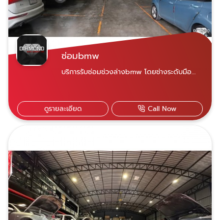
ซ่อมbmw
บริการรับซ่อมช่วงล่างbmw โดยช่างระดับมือ
อาชีพมีประสบการณ์สูงกว่า ดูแลแก้ปัญหารถ
ยุโรปและรถนำเข้า เช่น BMW
ดูรายละเอียด
Call Now