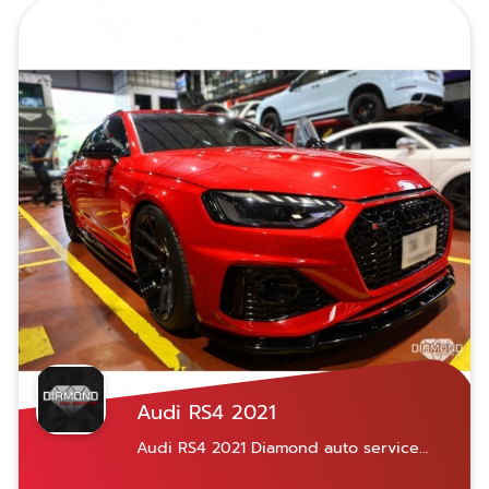
เข้ารับบริการได้สองสาขา ใกล้ที่ไหนไปที่นั่น เปิด
บริการจันทร์-เสาร์ 07.30-18.30 น. สาขาพระราม
9 เลขที่ 21 ซอยศูนย์วิจัย 14 แขวงบางกะปิ เขต
ห้วยขวาง กรุงเทพฯ 10310 Diamond Auto
Service Car สาขาพระราม 9 สาขานวมินทร์ ​
เลขที่ 69/585 หมู่ 10 ซอยนวมินทร์ 153 แขวง
คลองกุ่ม เขตบึงกุ่ม กรุงเทพฯ 10230 081-
928-0944 คุณชัชชัย 081-618-5525 คุณอม
ฤทธิ์ ​081-822-3536 คุณพรทวี สามารถแอด
ไลน์ผ่านเบอร์โทรทั้ง 3 ได้เลย
Audi RS4 2021
Audi RS4 2021 Diamond auto service
ศูนย์บริการซ่อมบำรุง-ซ่อมสีรถยุโรปมาตรฐาน