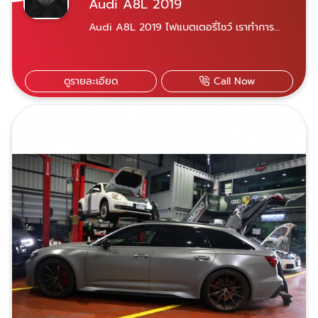
Audi A8L 2019
Audi A8L 2019 ไฟแบตเตอรี่โชว์ เราทำการ
ตรวจเช็ค จึงได้ทำการเปลี่ยน Alternator (ได
ชาร์จแบบระบายความร้อนด้วยน้ำ).Diamond
auto service ศูนย์บริการซ่อมบำรุง-ซ่อมสีรถ
ดูรายละเอียด
Call Now
ยุโรปมาตรฐาน ด้วยประสบการณ์กว่า 20 ปี มี
อุปกรณ์ซ่อมครบวงจร เครื่องมือซ่อมที่ได้
มาตรฐาน มีเครื่องคอมพิวเตอร์ตรวจเช็คเฉพาะรุ่น
บริการอะไหล่แท้-OEM และรับประกันการซ่อม 1ปี
ไม่จำกัดระยะทาง เข้ารับบริการได้
สองสาขา ใกล้ที่ไหนไปที่นั่น เปิดบริการจันทร์-เสาร์
07.30-18.30 น. สาขาพระราม 9 เลขที่ 21 ซอย
ศูนย์วิจัย 14 แขวงบางกะปิ เขตห้วยขวาง
กรุงเทพฯ 10310 Diamond Auto Service
Car สาขาพระราม 9 สาขานวมินทร์ เลขที่
69/585 หมู่ 10 ซอยนวมินทร์ 153 แขวงคลอง
กุ่ม เขตบึงกุ่ม กรุงเทพฯ 10230 ​Diamond
Auto Service Car สาขานวมินทร์ 081-928-
0944 คุณชัชชัย ​081-618-5525 คุณอมฤทธิ์
081-822-3536 คุณพรทวี สามารถแอดไลน์ผ่าน
เบอร์โทรทั้ง 3 ได้เลย​