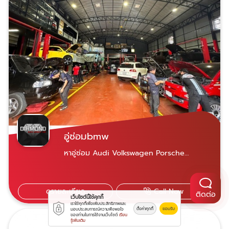
อู่ซ่อมbmw
หาอู่ซ่อม Audi Volkswagen Porsche
SKODA SEATซ่อมอู่นอกแต่ได้คุณภาพมาตรฐาน
เทียบศูนย์บริการ ในราคาที่ถูกกว่า
ดูรายละเอียด
Call Now
ติดต่อ
เว็บไซต์นี้ใช้คุกกี้
เราใช้คุกกี้เพื่อเพิ่มประสิทธิภาพและ
ตั้งค่าคุกกี้
ยอมรับ
มอบประสบการณ์ความพึงพอใจ
ของท่านในการใช้งานเว็บไซต์
เรียน
รู้เพิ่มเติม