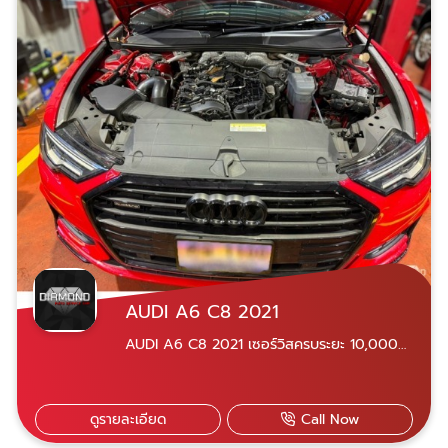
สาขานวมินทร์ เลขที่ 69/585 หมู่ 10 ซอยนวมิ
นทร์ 153 แขวงคลองกุ่ม เขตบึงกุ่ม กรุงเทพฯ
10230 ​Diamond Auto Service Car สาขา
นวมินทร์ 081-928-0944 คุณชัชชัย 081-
618-5525 คุณอมฤทธิ์ ​081-822-3536 คุณพร
ทวี สามารถแอดไลน์ผ่านเบอร์โทรทั้ง 3 ได้เลย
AUDI A6 C8 2021
AUDI A6 C8 2021 เซอร์วิสครบระยะ 10,000
km ทำการเปลี่ยนถ่ายน้ำมันเครื่อง ไส้กรอง น็อต
อ่าง และ Audi TT mk3 2023 เซอร์วิสครบระยะ
60,000 km ทำการเปลี่ยนน้ำมันเครื่อง น้ำมัน
ดูรายละเอียด
Call Now
เกียร์ สายพาน หัวเทียน น้ำมันเบรค เข้ารับบริการ