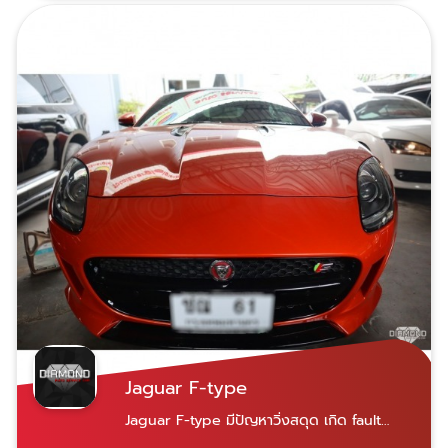
ได้สองสาขา ใกล้ที่ไหนไปที่นั่น เปิดบริการจันทร์-
เสาร์ 07.30-18.30 น. สาขาพระราม 9 เลขที่ 21
ซอยศูนย์วิจัย 14 แขวงบางกะปิ เขตห้วยขวาง
กรุงเทพฯ 10310 Diamond Auto Service
Car สาขาพระราม 9 สาขานวมินทร์ เลขที่
69/585 หมู่ 10 ซอยนวมินทร์ 153 แขวงคลอง
กุ่ม เขตบึงกุ่ม กรุงเทพฯ 10230 ​Diamond
Auto Service Car สาขานวมินทร์ 081-928-
0944 คุณชัชชัย ​081-618-5525 คุณอมฤทธิ์
​​​081-822-3536 คุณพรทวี สามารถแอดไลน์ผ่าน
เบอร์โทรทั้ง 3 ได้เลย
Jaguar F-type
Jaguar F-type มีปัญหาวิ่งสดุด เกิด fault
code : misfire ทางเราทำการส่งหัวฉีดไป