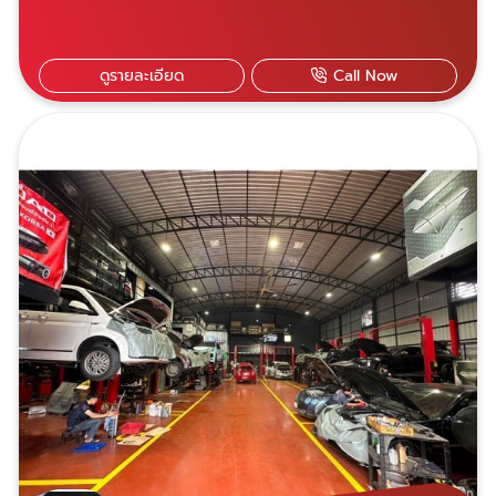
ขอบคุณลูกค้าทุกท่านที่เข้ามาใช้บริการกับเราครับ
รถมีปัญหาสามารถติดต่อสอบถามเข้ามาได้เลย
ครับDiamond auto service ศูนย์บริการซ่อม
ดูรายละเอียด
Call Now
บำรุง-ซ่อมสีรถยุโรปมาตรฐาน ด้วยประสบการณ์
กว่า 20 ปี มีอุปกรณ์ซ่อมครบวงจร เครื่องมือ
ซ่อมที่ได้มาตรฐาน มีเครื่องคอมพิวเตอร์ตรวจเช็ค
เฉพาะรุ่น บริการอะไหล่แท้-OEM และรับประกัน
การซ่อม 1ปี ไม่จำกัดระยะทาง