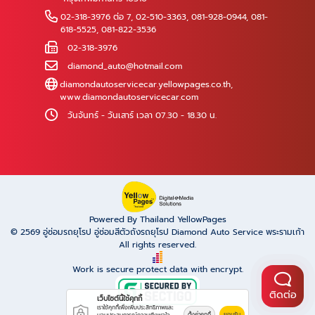
02-318-3976 ต่อ 7
,
02-510-3363
,
081-928-0944
,
081-
618-5525
,
081-822-3536
02-318-3976
diamond_auto@hotmail.com
diamondautoservicecar.yellowpages.co.th
,
www.diamondautoservicecar.com
วันจันทร์ - วันเสาร์ เวลา 07.30 - 18.30 น.
Powered By Thailand YellowPages
© 2569
อู่ซ่อมรถยุโรป อู่ซ่อมสีตัวถังรถยุโรป Diamond Auto Service พระรามเก้า
All rights reserved.
Work is secure protect data with encrypt.
ติดต่อ
เว็บไซต์นี้ใช้คุกกี้
เราใช้คุกกี้เพื่อเพิ่มประสิทธิภาพและ
ตั้งค่าคุกกี้
ยอมรับ