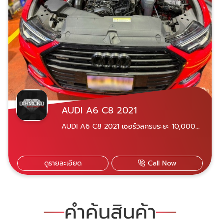
AUDI A6 C8 2021
AUDI A6 C8 2021 เซอร์วิสครบระยะ 10,000
km ทำการเปลี่ยนถ่ายน้ำมันเครื่อง ไส้กรอง น็อต
อ่าง และ Audi TT mk3 2023 เซอร์วิสครบระยะ
60,000 km ทำการเปลี่ยนน้ำมันเครื่อง น้ำมัน
ดูรายละเอียด
Call Now
เกียร์ สายพาน หัวเทียน น้ำมันเบรค เข้ารับบริการ
ได้สองสาขา ใกล้ที่ไหนไปที่นั่น เปิดบริการจันทร์-
เสาร์ 07.30-18.30 น. สาขาพระราม 9 เลขที่ 21
ซอยศูนย์วิจัย 14 แขวงบางกะปิ เขตห้วยขวาง
คำค้นสินค้า
กรุงเทพฯ 10310 Diamond Auto Service
Car สาขาพระราม 9 สาขานวมินทร์ เลขที่