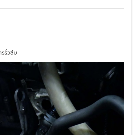
รรั่วซึม