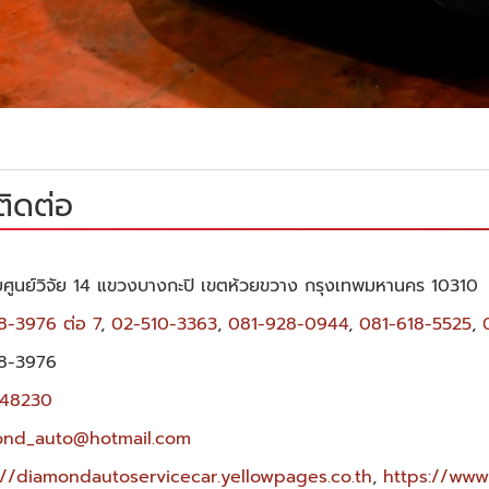
ติดต่อ
ศูนย์วิจัย 14 แขวงบางกะปิ เขตห้วยขวาง กรุงเทพมหานคร 10310
8-3976 ต่อ 7
,
02-510-3363
,
081-928-0944
,
081-618-5525
,
8-3976
148230
ond_auto@hotmail.com
://diamondautoservicecar.yellowpages.co.th
,
https://www