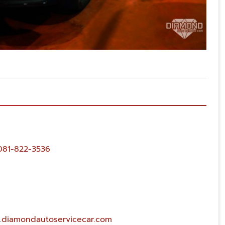
081-822-3536
.diamondautoservicecar.com