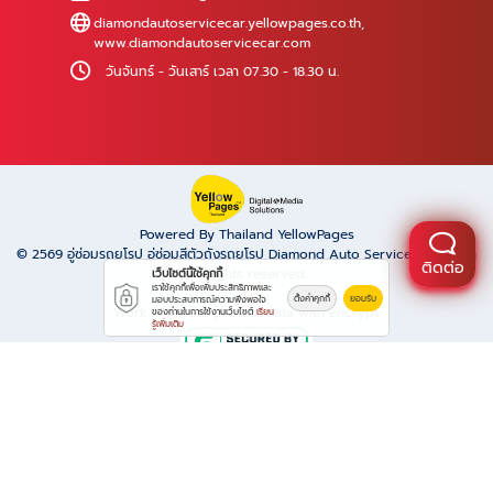
diamondautoservicecar.yellowpages.co.th
,
www.diamondautoservicecar.com
วันจันทร์ - วันเสาร์ เวลา 07.30 - 18.30 น.
Powered By Thailand YellowPages
© 2569
อู่ซ่อมรถยุโรป อู่ซ่อมสีตัวถังรถยุโรป Diamond Auto Service พระรามเก้า
ติดต่อ
All rights reserved.
เว็บไซต์นี้ใช้คุกกี้
เราใช้คุกกี้เพื่อเพิ่มประสิทธิภาพและ
ตั้งค่าคุกกี้
ยอมรับ
มอบประสบการณ์ความพึงพอใจ
Work is secure protect data with encrypt.
ของท่านในการใช้งานเว็บไซต์
เรียน
รู้เพิ่มเติม